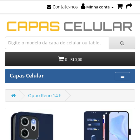
Contate-nos
Minha conta
0 - R$0,00
Capas Celular
Oppo Reno 14 F