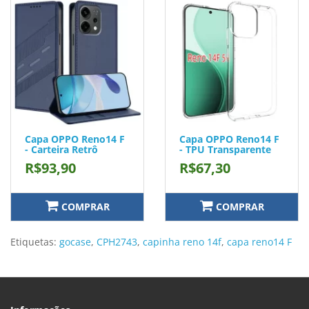
Capa OPPO Reno14 F
Capa OPPO Reno14 F
- Carteira Retrô
- TPU Transparente
R$93,90
R$67,30
COMPRAR
COMPRAR
Etiquetas:
gocase
,
CPH2743
,
capinha reno 14f
,
capa reno14 F