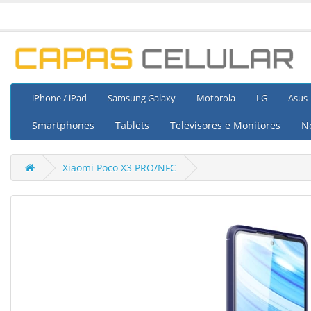
iPhone / iPad
Samsung Galaxy
Motorola
LG
Asus
Smartphones
Tablets
Televisores e Monitores
N
Xiaomi Poco X3 PRO/NFC