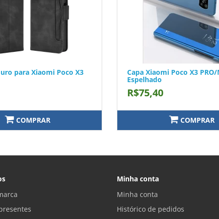
uro para Xiaomi Poco X3
Capa Xiaomi Poco X3 PRO/
Espelhado
R$75,40
COMPRAR
COMPRAR
os
Minha conta
marca
Minha conta
presentes
Histórico de pedidos