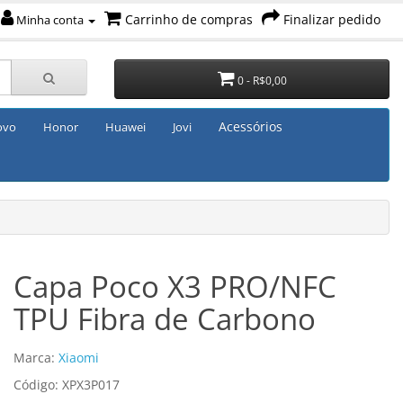
Carrinho de compras
Finalizar pedido
Minha conta
0 - R$0,00
Acessórios
ovo
Honor
Huawei
Jovi
Capa Poco X3 PRO/NFC
TPU Fibra de Carbono
Marca:
Xiaomi
Código: XPX3P017