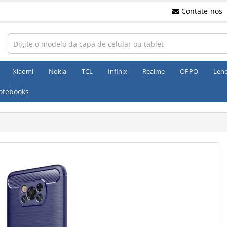
Contate-nos
Xiaomi
Nokia
TCL
Infinix
Realme
OPPO
Len
otebooks