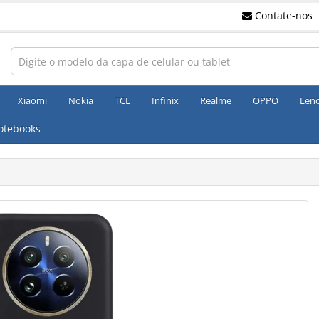
Contate-nos
Xiaomi
Nokia
TCL
Infinix
Realme
OPPO
Len
otebooks