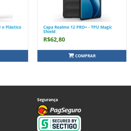
 e Plástico
Capa Realme 12 PRO+ - TPU Magic
Shield
R$62,80
COMPRAR
Segurança