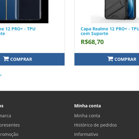
me 12 PRO+ - TPU
Capa Realme 12 PRO+ - TPU
nte
com Suporte
R$68,70
COMPRAR
COMPRAR
+
os
Minha conta
marca
Minha conta
presentes
Histórico de pedidos
promoção
Informativo