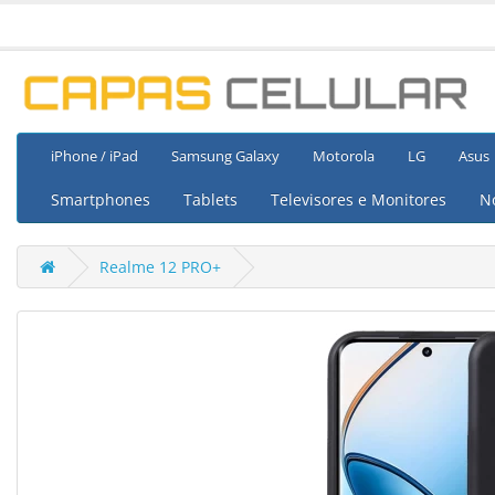
iPhone / iPad
Samsung Galaxy
Motorola
LG
Asus
Smartphones
Tablets
Televisores e Monitores
N
Realme 12 PRO+