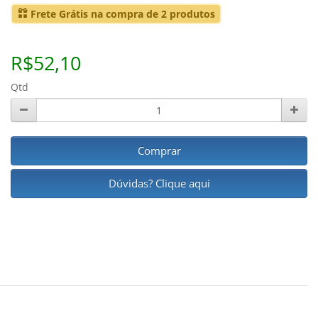
Frete Grátis na compra de 2 produtos
R$52,10
Qtd
Comprar
Dúvidas? Clique aqui