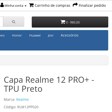
Carrinho de compras
Finalizar pedido
Minha conta
0 - R$0,00
Acessórios
ovo
Honor
Huawei
Jovi
Capa Realme 12 PRO+ -
TPU Preto
Marca:
Realme
Código: RLM12PP020