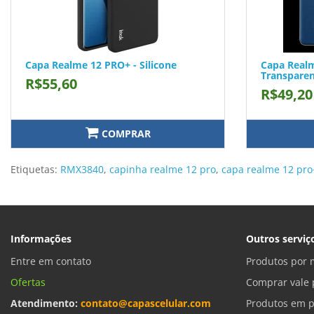
Capa Realme 12 PRO+ - Silicone
Capa Real
Transpare
R$55,60
R$49,20
COMPRAR
Etiquetas:
RMX3840
,
capinha realme 12 pro
,
capa realme 12 pro
Informações
Outros serviç
Entre em contato
Produtos por 
Ofertas
Comprar vale 
Atendimento:
contato@capascelular.com
Produtos em 