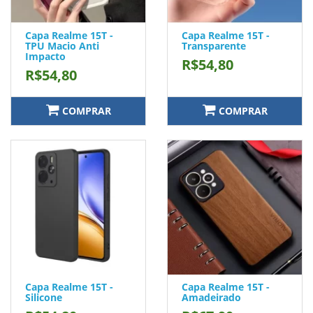
Capa Realme 15T -
Capa Realme 15T -
TPU Macio Anti
Transparente
Impacto
R$54,80
R$54,80
COMPRAR
COMPRAR
Capa Realme 15T -
Capa Realme 15T -
Silicone
Amadeirado