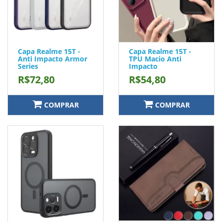
Capa Realme 15T -
Capa Realme 15T -
Anti Impacto Armor
TPU Macio Anti
Series
Impacto
R$72,80
R$54,80
COMPRAR
COMPRAR