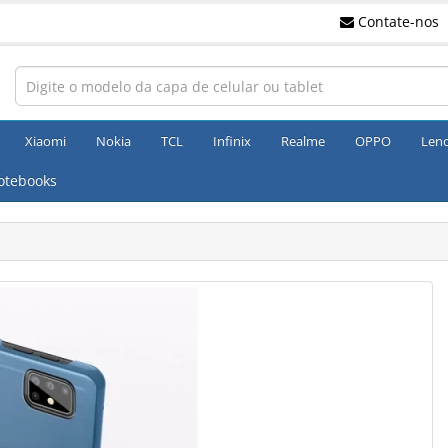
Contate-nos
Xiaomi
Nokia
TCL
Infinix
Realme
OPPO
Len
otebooks