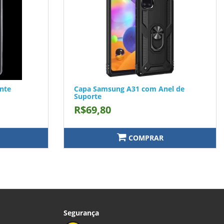
nte
Capa Samsung A31 com Anel de
Suporte
R$69,80
COMPRAR
Segurança