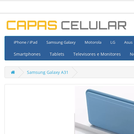
iPhone / iPad
Samsung Galaxy
Motorola
LG
Asus
Smartphones
Tablets
Televisores e Monitores
N
Samsung Galaxy A31