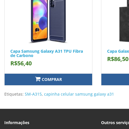
Capa Samsung Galaxy A31 TPU Fibra
Capa Gala
de Carbono
R$86,50
R$56,40
COMPRAR
Etiquetas:
SM-A315
,
capinha celular samsung galaxy a31
Informações
Outros serviç