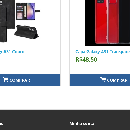
xy A31 Couro
Capa Galaxy A31 Transpare
R$48,50
COMPRAR
COMPRAR
os
Minha conta