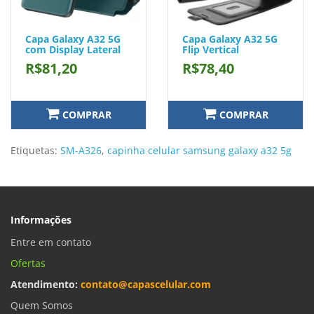
Capa Galaxy A32 5G
Capa Galaxy A32 5G
com Display Lateral
Flip Vertical
R$81,20
R$78,40
COMPRAR
COMPRAR
Etiquetas:
SM-A326
,
capinha celular samsung galaxy a32 5g
Informações
Entre em contato
Ofertas
Atendimento:
contato@capascelular.com
Quem Somos