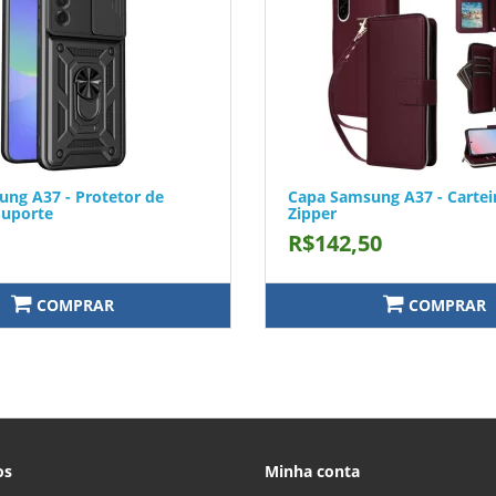
ng A37 - Protetor de
Capa Samsung A37 - Cartei
Suporte
Zipper
R$142,50
COMPRAR
COMPRAR
os
Minha conta