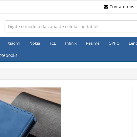
Contate-nos
Xiaomi
Nokia
TCL
Infinix
Realme
OPPO
Len
otebooks