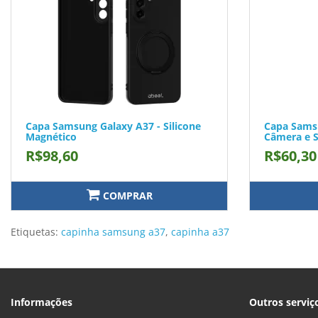
Capa Samsung Galaxy A37 - Silicone
Capa Samsu
Magnético
Câmera e 
R$98,60
R$60,30
COMPRAR
Etiquetas:
capinha samsung a37
,
capinha a37
Informações
Outros serviç