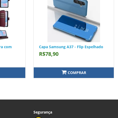
ra com
Capa Samsung A37 - Flip Espelhado
R$78,90
COMPRAR
Segurança