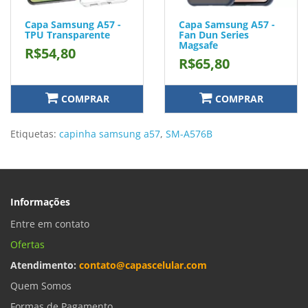
Capa Samsung A57 -
Capa Samsung A57 -
TPU Transparente
Fan Dun Series
Magsafe
R$54,80
R$65,80
COMPRAR
COMPRAR
Etiquetas:
capinha samsung a57
,
SM-A576B
Informações
Entre em contato
Ofertas
Atendimento:
contato@capascelular.com
Quem Somos
Formas de Pagamento