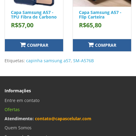
Capa Samsung A57 -
Capa Samsung A57 -
TPU Fibra de Carbono
Flip Carteira
R$57,00
R$65,80
COMPRAR
COMPRAR
Etiquetas:
capinha samsung a57
,
SM-A576B
Informações
Entre em contato
Ofertas
Atendimento:
contato@capascelular.com
Quem Somos