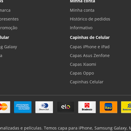
os
Minha conta
marca
Minha conta
presentes
Histórico de pedidos
promoção
Informativo
lular
Capinhas de Celular
g Galaxy
Capas iPhone e iPad
la
Capas Asus Zenfone
Capas Xiaomi
Capas Oppo
Capinhas Celular
onalizadas e películas. Temos capa para iPhone, Samsung Galaxy, Mo