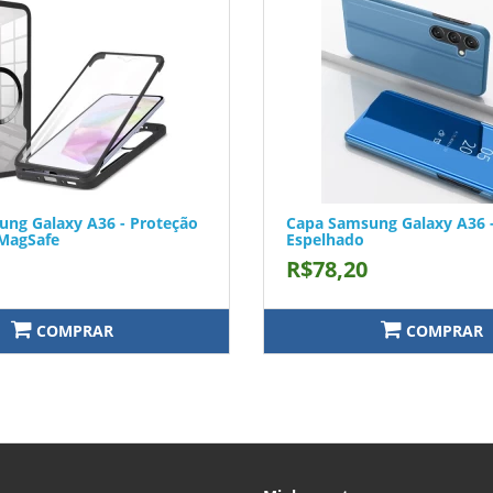
ng Galaxy A36 - Proteção
Capa Samsung Galaxy A36 -
 MagSafe
Espelhado
R$78,20
COMPRAR
COMPRAR