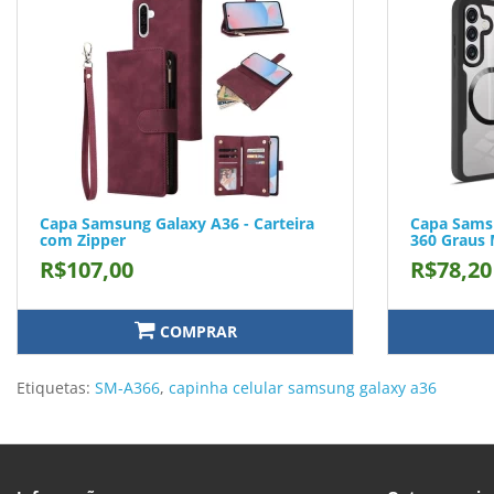
Capa Samsung Galaxy A36 - Carteira
Capa Samsu
com Zipper
360 Graus
R$107,00
R$78,20
COMPRAR
Etiquetas:
SM-A366
,
capinha celular samsung galaxy a36