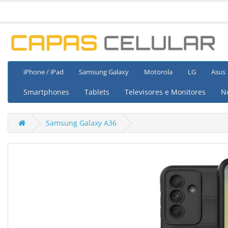
iPhone / iPad
Samsung Galaxy
Motorola
LG
Asus
Smartphones
Tablets
Televisores e Monitores
N
Samsung Galaxy A36