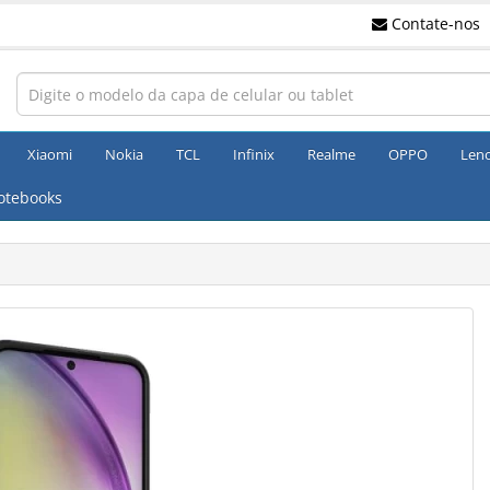
Contate-nos
Xiaomi
Nokia
TCL
Infinix
Realme
OPPO
Len
otebooks