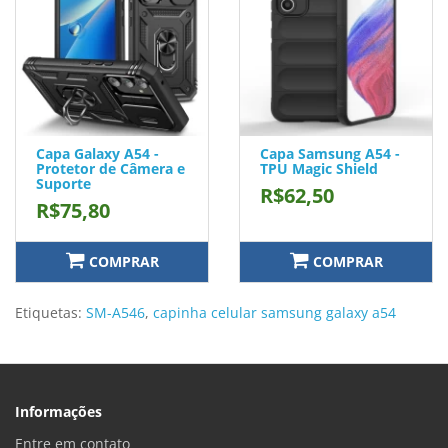
Capa Galaxy A54 -
Capa Samsung A54 -
Protetor de Câmera e
TPU Magic Shield
Suporte
R$62,50
R$75,80
COMPRAR
COMPRAR
Etiquetas:
SM-A546
,
capinha celular samsung galaxy a54
Informações
Entre em contato