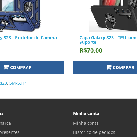
y S23 - Protetor de Câmera
Capa Galaxy S23 - TPU com
Suporte
R$70,00
COMPRAR
COMPRAR
 s23
,
SM-S911
os
Minha conta
marca
Minha conta
presentes
Histórico de pedidos