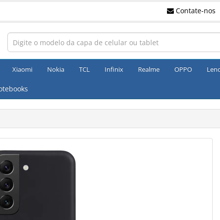
Contate-nos
Xiaomi
Nokia
TCL
Infinix
Realme
OPPO
Len
otebooks