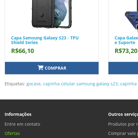
Capa Samsung Galaxy S23 - TPU
Capa Galax
Shield Series
e Suporte
R$66,10
R$73,20
COMPRAR
Etiquetas:
gocase
,
capinha celular samsung galaxy s23
,
capinha
Informações
Outros serviç
Entre em contato
Produtos por 
Ofertas
Comprar vale 