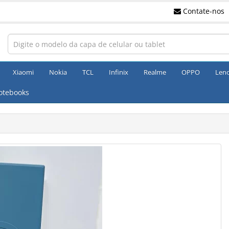
Contate-nos
Xiaomi
Nokia
TCL
Infinix
Realme
OPPO
Len
otebooks