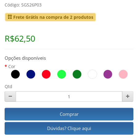
Código: SGS26P03
Frete Grátis na compra de 2 produtos
R$62,50
Opções disponíveis
Cor
Qtd
Comprar
Dúvidas? Clique aqui