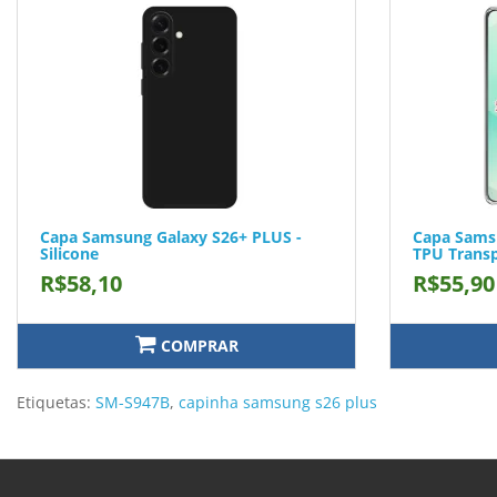
Capa Samsung Galaxy S26+ PLUS -
Capa Sams
Silicone
TPU Trans
R$58,10
R$55,90
COMPRAR
Etiquetas:
SM-S947B
,
capinha samsung s26 plus