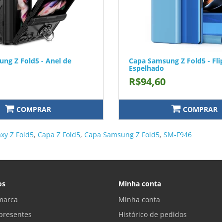
ng Z Fold5 - Anel de
Capa Samsung Z Fold5 - Fli
Espelhado
R$94,60
COMPRAR
COMPRAR
xy Z Fold5
,
Capa Z Fold5
,
Capa Samsung Z Fold5
,
SM-F946
os
Minha conta
marca
Minha conta
presentes
Histórico de pedidos