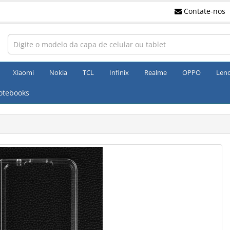
Contate-nos
Xiaomi
Nokia
TCL
Infinix
Realme
OPPO
Len
otebooks