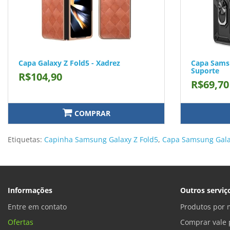
Capa Galaxy Z Fold5 - Xadrez
Capa Samsu
Suporte
R$104,90
R$69,70
COMPRAR
Etiquetas:
Capinha Samsung Galaxy Z Fold5
,
Capa Samsung Gala
Informações
Outros serviç
Entre em contato
Produtos por 
Ofertas
Comprar vale 