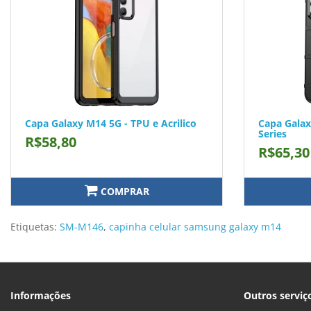
Capa Galaxy M14 5G - TPU e Acrilico
Capa Galax
Series
R$58,80
R$65,30
COMPRAR
Etiquetas:
SM-M146
,
capinha celular samsung galaxy m14
Informações
Outros serviç