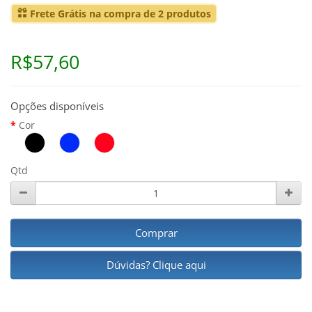
Frete Grátis na compra de 2 produtos
R$57,60
Opções disponíveis
Cor
Qtd
Comprar
Dúvidas? Clique aqui