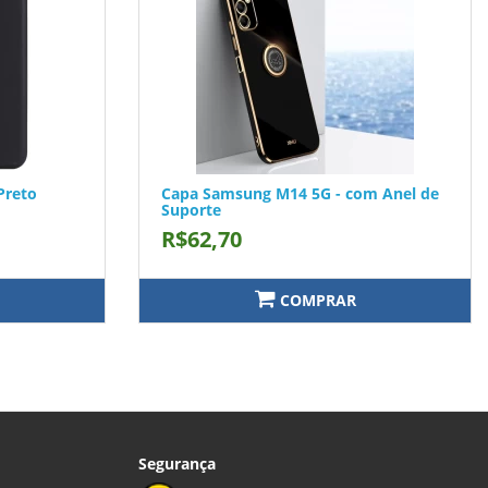
Preto
Capa Samsung M14 5G - com Anel de
Suporte
R$62,70
COMPRAR
Segurança