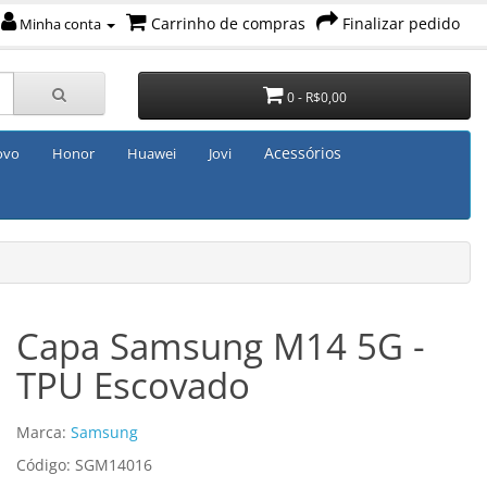
Carrinho de compras
Finalizar pedido
Minha conta
0 - R$0,00
Acessórios
ovo
Honor
Huawei
Jovi
Capa Samsung M14 5G -
TPU Escovado
Marca:
Samsung
Código: SGM14016