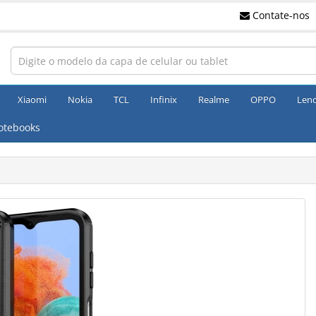
Contate-nos
Xiaomi
Nokia
TCL
Infinix
Realme
OPPO
Len
otebooks