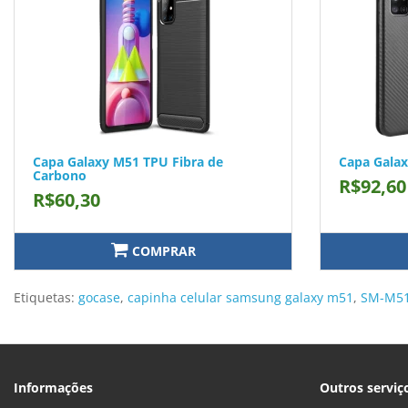
Capa Galaxy M51 TPU Fibra de
Capa Galax
Carbono
R$92,60
R$60,30
COMPRAR
Etiquetas:
gocase
,
capinha celular samsung galaxy m51
,
SM-M5
Informações
Outros serviç