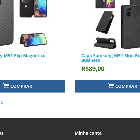
y M51 Flip Magnético
Capa Samsung M51 Skin Re
Business
R$89,00
COMPRAR
COMPRAR
15
os
Minha conta