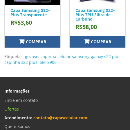
Capa Samsung S22+
Capa Samsung S22+
Plus Transparente
Plus TPU Fibra de
Carbono
R$53,60
R$58,00
COMPRAR
COMPRAR
Etiquetas:
gocase
,
capinha celular samsung galaxy s22 plus
,
capinha s22 plus
,
SM-S906
Informações
Entre em contato
Ofertas
Atendimento:
contato@capascelular.com
Quem Somos