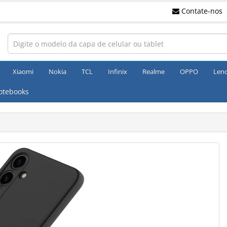
Contate-nos
Xiaomi
Nokia
TCL
Infinix
Realme
OPPO
Len
otebooks