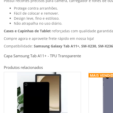
Possui recortes precisos para câmera, carregador e fones de ouv
Protege contra arranhões.
Fácil de colocar e remover.
Design leve, fino e estiloso.
Não atrapalha no uso diário.
Cases e Capinhas de Tablet
reforçadas com qualidade garantida
Compre agora e aproveite frete rápido em nossa loja!
Compatibilidade:
Samsung Galaxy Tab A11+, SM-X230, SM-X236
Capa Samsung Tab A11+ - TPU Transparente
Produtos relacionados
MAIS VENDI
MAIS VENDI