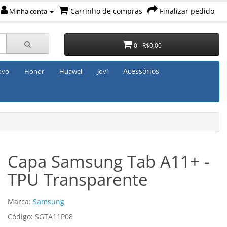
Carrinho de compras
Finalizar pedido
Minha conta
0 - R$0,00
Acessórios
ovo
Honor
Huawei
Jovi
Capa Samsung Tab A11+ -
TPU Transparente
Marca:
Samsung
Código: SGTA11P08