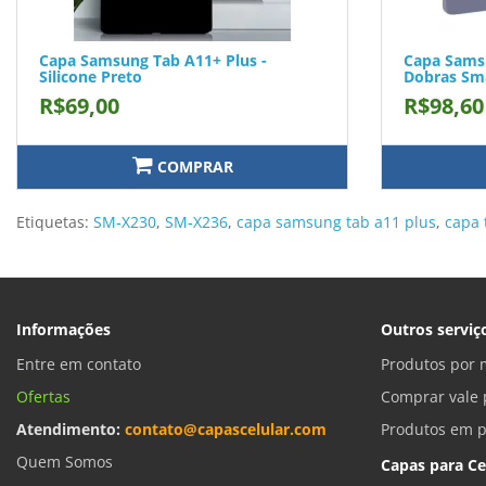
Capa Samsung Tab A11+ Plus -
Capa Samsu
Silicone Preto
Dobras Sm
R$69,00
R$98,60
COMPRAR
Etiquetas:
SM-X230
,
SM-X236
,
capa samsung tab a11 plus
,
capa 
Informações
Outros serviç
Entre em contato
Produtos por 
Ofertas
Comprar vale 
Atendimento:
contato@capascelular.com
Produtos em 
Quem Somos
Capas para Ce