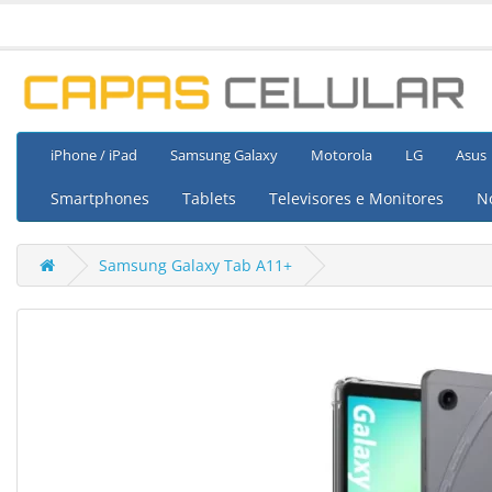
iPhone / iPad
Samsung Galaxy
Motorola
LG
Asus
Smartphones
Tablets
Televisores e Monitores
N
Samsung Galaxy Tab A11+