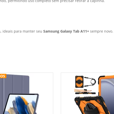
ido, permitindo uso completo sem precisar retirar a capinha.
, ideais para manter seu
Samsung Galaxy Tab A11+
sempre novo.
DOS
DOS