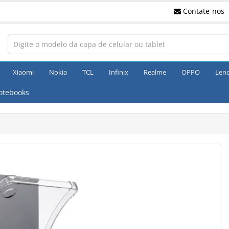
Contate-nos
Xiaomi
Nokia
TCL
Infinix
Realme
OPPO
Len
otebooks