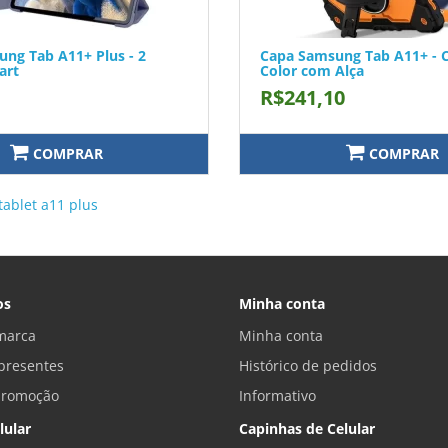
ng Tab A11+ Plus - 2
Capa Samsung Tab A11+ - 
art
Color com Alça
R$241,10
COMPRAR
COMPRAR
tablet a11 plus
os
Minha conta
marca
Minha conta
presentes
Histórico de pedidos
promoção
Informativo
lular
Capinhas de Celular