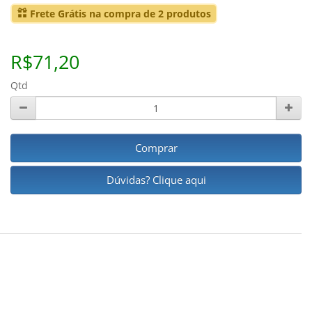
Frete Grátis na compra de 2 produtos
R$71,20
Qtd
Comprar
Dúvidas? Clique aqui