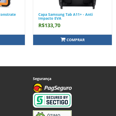
Constrate
Capa Samsung Tab A11+ - Anti
Impacto EVA
R$133,70
COMPRAR
Segurança