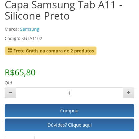
Capa Samsung Tab A11 -
Silicone Preto
Marca:
Samsung
Código: SGTA1102
Frete Grátis na compra de 2 produtos
R$65,80
Qtd
Comprar
Dúvidas? Clique aqui