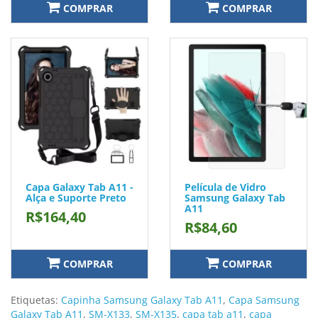
COMPRAR
COMPRAR
Capa Galaxy Tab A11 -
Película de Vidro
Alça e Suporte Preto
Samsung Galaxy Tab
A11
R$164,40
R$84,60
COMPRAR
COMPRAR
Etiquetas:
Capinha Samsung Galaxy Tab A11
,
Capa Samsung
Galaxy Tab A11
,
SM-X133
,
SM-X135
,
capa tab a11
,
capa