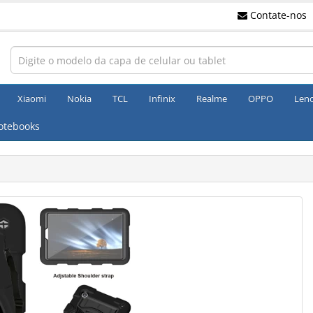
Contate-nos
Xiaomi
Nokia
TCL
Infinix
Realme
OPPO
Len
otebooks