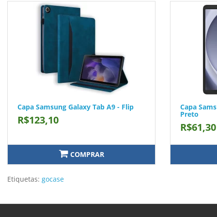
Capa Samsung Galaxy Tab A9 - Flip
Capa Samsu
Preto
R$123,10
R$61,30
COMPRAR
Etiquetas:
gocase