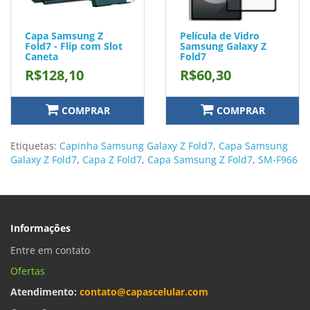
Capa Samsung Z
Película de Vidro
Fold7 - Flip com Slot
Samsung Galaxy Z
Caneta
Fold7
R$128,10
R$60,30
COMPRAR
COMPRAR
Etiquetas:
Capinha Samsung Galaxy Z Fold7
,
Capa Samsung
Galaxy Z Fold7
,
Capa Z Fold7
,
Capa Samsung Z Fold7
,
SM-F966
Informações
Entre em contato
Ofertas
Atendimento:
contato@capascelular.com