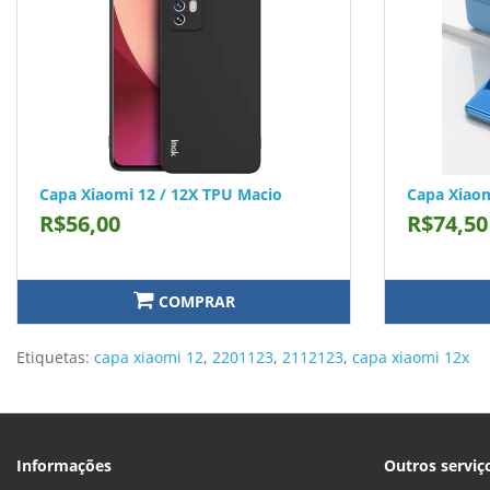
Capa Xiaomi 12 / 12X TPU Macio
Capa Xiaom
R$56,00
R$74,50
COMPRAR
Etiquetas:
capa xiaomi 12
,
2201123
,
2112123
,
capa xiaomi 12x
Informações
Outros serviç