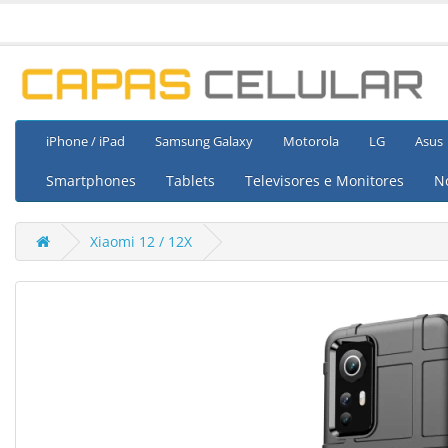
iPhone / iPad
Samsung Galaxy
Motorola
LG
Asus
Smartphones
Tablets
Televisores e Monitores
N
Xiaomi 12 / 12X