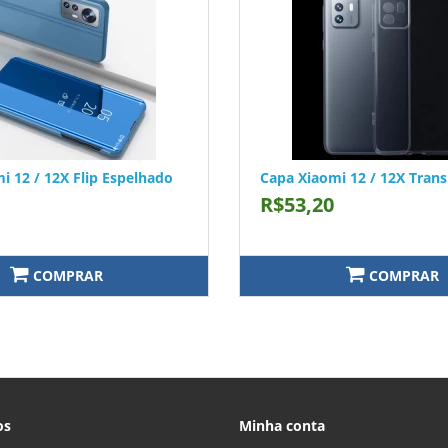
i 12 / 12X Flip Espelhado
Capa Xiaomi 12 / 12X Tran
R$53,20
COMPRAR
COMPRAR
os
Minha conta