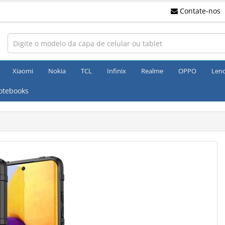
Contate-nos
Xiaomi
Nokia
TCL
Infinix
Realme
OPPO
Len
otebooks