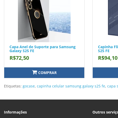
Capa Anel de Suporte para Samsung
Capinha Fl
Galaxy S25 FE
S25 FE
R$72,50
R$94,10
COMPRAR
Etiquetas:
gocase
,
capinha celular samsung galaxy s25 fe
,
capa 
Informações
Outros serviç