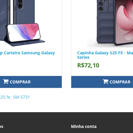
ip Carteira Samsung Galaxy
Capinha Galaxy S25 FE - Ma
Series
R$72,10
COMPRAR
COMPRAR
s25 fe
,
SM-S731
os
Minha conta