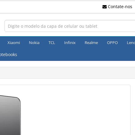
Contate-nos
Xiaomi
Nokia
TCL
Infinix
Realme
OPPO
Len
otebooks