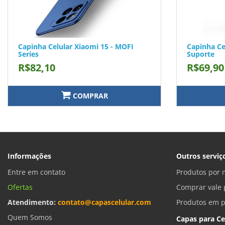
Capinha Celular Xiaomi 15 - MOFI
Capinha Ce
Series
Suporte
R$82,10
R$69,90
COMPRAR
Informações
Outros serviç
Entre em contato
Produtos por 
Ofertas
Comprar vale 
Atendimento:
contato@capascelular.com
Produtos em 
Quem Somos
Capas para Ce