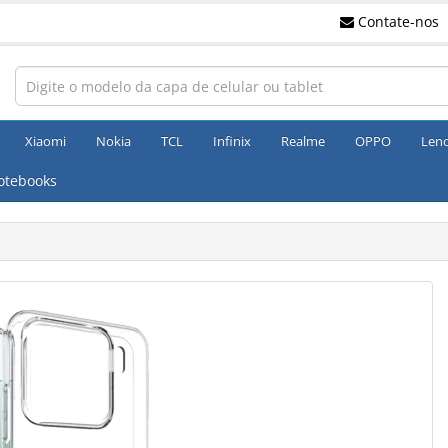
Contate-nos
Xiaomi
Nokia
TCL
Infinix
Realme
OPPO
Len
otebooks