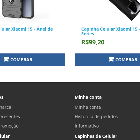
lular Xiaomi 15 - Anel de
Capinha Celular Xiaomi 15 
Series
R$99,20
COMPRAR
COMPRAR
os
Minha conta
marca
Minha conta
presentes
Histórico de pedidos
promoção
Informativo
lular
Capinhas de Celular