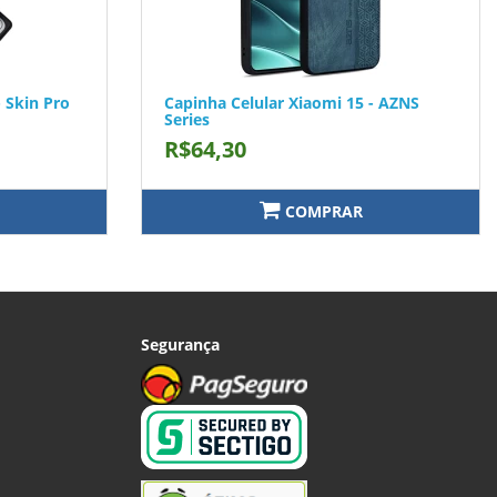
- Skin Pro
Capinha Celular Xiaomi 15 - AZNS
Series
R$64,30
COMPRAR
Segurança