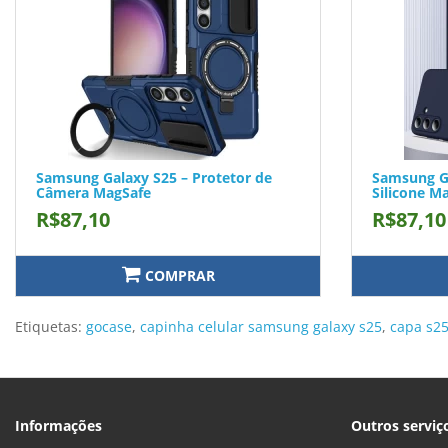
Samsung Galaxy S25 – Protetor de
Samsung Ga
Câmera MagSafe
Silicone M
R$87,10
R$87,10
COMPRAR
Etiquetas:
gocase
,
capinha celular samsung galaxy s25
,
capa s2
Informações
Outros serviç