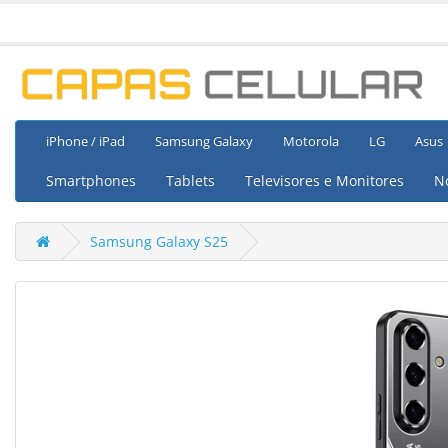
iPhone / iPad
Samsung Galaxy
Motorola
LG
Asus
Smartphones
Tablets
Televisores e Monitores
N
Samsung Galaxy S25