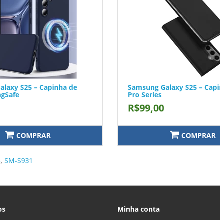
laxy S25 – Capinha de
Samsung Galaxy S25 – Capi
agSafe
Pro Series
R$99,00
COMPRAR
COMPRAR
5
,
SM-S931
os
Minha conta