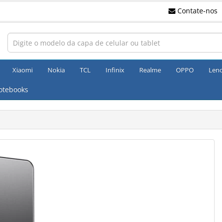
Contate-nos
Xiaomi
Nokia
TCL
Infinix
Realme
OPPO
Len
otebooks