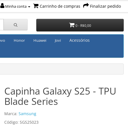
Carrinho de compras
Finalizar pedido
Minha conta
0 - R$0,00
Acessórios
ovo
Honor
Huawei
Jovi
Capinha Galaxy S25 - TPU
Blade Series
Marca:
Samsung
Código: SGS25023