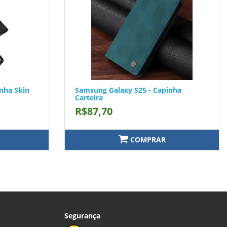
nha Skin
Samsung Galaxy S25 - Capinha
Carteira
R$87,70
COMPRAR
Segurança