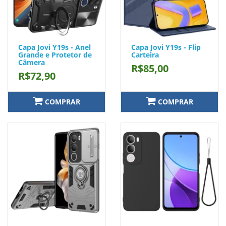
Capa Jovi Y19s - Anel
Capa Jovi Y19s - Flip
Grande e Protetor de
Carteira
Câmera
R$85,00
R$72,90
COMPRAR
COMPRAR