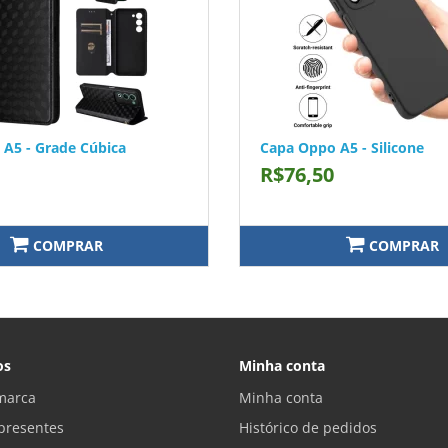
A5 - Grade Cúbica
Capa Oppo A5 - Silicone
R$76,50
COMPRAR
COMPRAR
os
Minha conta
marca
Minha conta
presentes
Histórico de pedidos