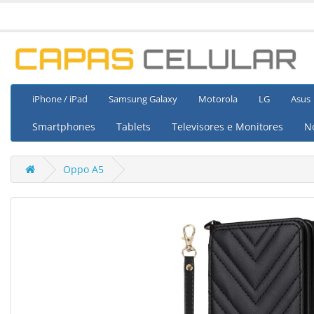
iPhone / iPad
Samsung Galaxy
Motorola
LG
Asus
Smartphones
Tablets
Televisores e Monitores
N
Oppo A5