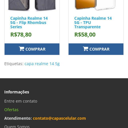
Capinha Realme 14
Capinha Realme 14
5G - Flip Rhombus
5G - TPU
Series
Transparente
R$78,80
R$58,00
COMPRAR
COMPRAR
Etiquetas:
capa realme 14 5g
Informações
Entre em contato
Ofertas
Atendimento:
contato@capascelular.com
Quem Somos