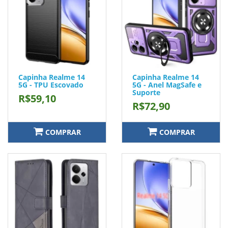
Capinha Realme 14
Capinha Realme 14
5G - TPU Escovado
5G - Anel MagSafe e
Suporte
R$59,10
R$72,90
COMPRAR
COMPRAR