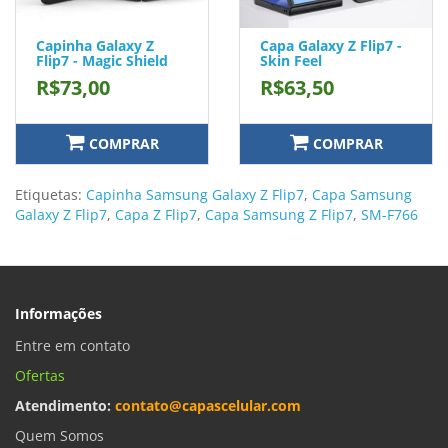
Capinha Galaxy Z
Capa Galaxy Z Flip7 -
Flip7 - Magic Shield
Skin Feel
R$73,00
R$63,50
COMPRAR
COMPRAR
Etiquetas:
Capinha Samsung Galaxy Z Flip7
,
Capa Samsung
Galaxy Z Flip7
,
Capa Z Flip7
,
Capa Samsung Z Flip7
,
SM-F766
Informações
Entre em contato
Ofertas
Atendimento:
contato@capascelular.com
Quem Somos