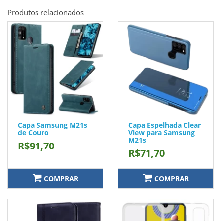
Produtos relacionados
Capa Samsung M21s
Capa Espelhada Clear
de Couro
View para Samsung
M21s
R$91,70
R$71,70
COMPRAR
COMPRAR