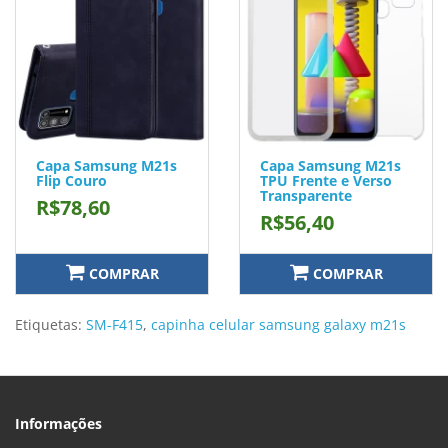
Capa Samsung M21s
Capa Samsung M21s
Flip Couro
TPU Frente e Verso
Transparente
R$78,60
R$56,40
COMPRAR
COMPRAR
Etiquetas:
SM-F415
,
capinha celular samsung galaxy m21s
Informações