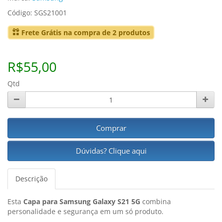
Código: SGS21001
Frete Grátis na compra de 2 produtos
R$55,00
Qtd
Comprar
Dúvidas? Clique aqui
Descrição
Esta
Capa para Samsung Galaxy S21 5G
combina
personalidade e segurança em um só produto.