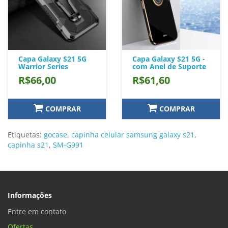
Capa Galaxy S21 5G
Capa Galaxy S21 5G -
Warrior Series
com Anel de Suporte
R$66,00
R$61,60
COMPRAR
COMPRAR
Etiquetas:
gocase
,
capinha celular samsung galaxy s21
,
capinha s21
,
SM-G991
Informações
Entre em contato
Ofertas