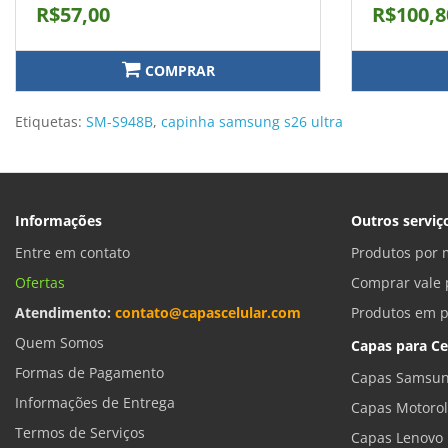
R$57,00
R$100,8
COMPRAR
Etiquetas:
SM-S948B
,
capinha samsung s26 ultra
Informações
Outros serviç
Entre em contato
Produtos por 
Ofertas
Comprar vale 
Atendimento:
contato@capascelular.com
Produtos em 
Quem Somos
Capas para Ce
Formas de Pagamento
Capas Samsun
Informações de Entrega
Capas Motoro
Termos de Serviços
Capas Lenovo