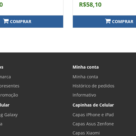
0
R$58,10
COMPRAR
COMPRAR
os
Minha conta
marca
Minha conta
presentes
Histórico de pedidos
promoção
Informativo
lular
Capinhas de Celular
g Galaxy
Capas iPhone e iPad
la
Capas Asus Zenfone
Capas Xiaomi