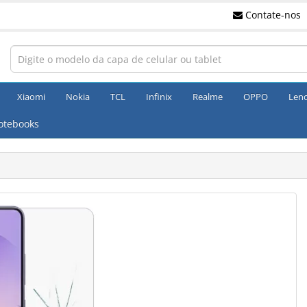
Contate-nos
Xiaomi
Nokia
TCL
Infinix
Realme
OPPO
Len
otebooks