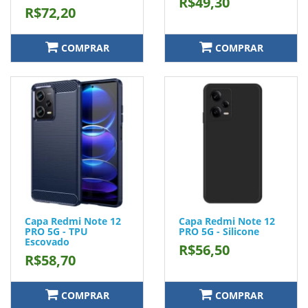
R$49,30
R$72,20
COMPRAR
COMPRAR
Capa Redmi Note 12
Capa Redmi Note 12
PRO 5G - TPU
PRO 5G - Silicone
Escovado
R$56,50
R$58,70
COMPRAR
COMPRAR