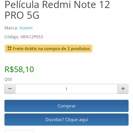
Película Redmi Note 12
PRO 5G
Marca:
Xiaomi
Código: XRN12P053
Frete Grátis na compra de 2 produtos
R$58,10
Qtd
Comprar
Dúvidas? Clique aqui