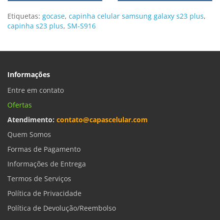
Etiquetas:
gocase
,
capinha celular samsung galaxy s23 plus
,
capinha s23 plus
,
SM-S916
Informações
Entre em contato
Ofertas
Atendimento:
contato@capascelular.com
Quem Somos
Formas de Pagamento
Informações de Entrega
Termos de Serviços
Política de Privacidade
Política de Devolução/Reembolso