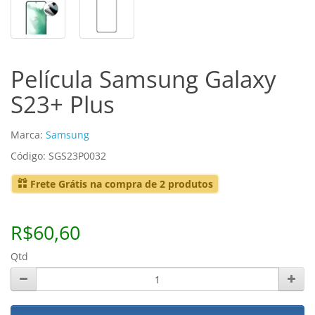
Película Samsung Galaxy
S23+ Plus
Marca:
Samsung
Código: SGS23P0032
Frete Grátis na compra de 2 produtos
R$60,60
Qtd