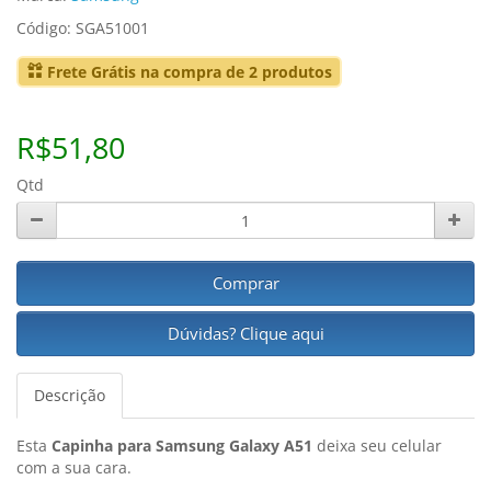
Código: SGA51001
Frete Grátis na compra de 2 produtos
R$51,80
Qtd
Comprar
Dúvidas? Clique aqui
Descrição
Esta
Capinha para Samsung Galaxy A51
deixa seu celular
com a sua cara.