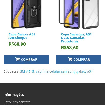
Capa Galaxy A51
Capa Samsung A51
Antichoque
Duas Camadas
Protetoras
R$68,90
R$68,60
COMPRAR
COMPRAR
Etiquetas:
SM-A515
,
capinha celular samsung galaxy a51
Informações
Entre em contato