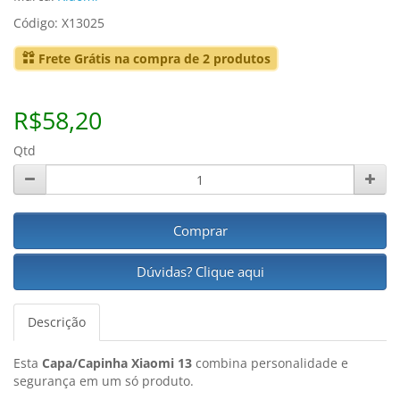
Código: X13025
Frete Grátis na compra de 2 produtos
R$58,20
Qtd
Comprar
Dúvidas? Clique aqui
Descrição
Esta
Capa/Capinha Xiaomi 13
combina personalidade e
segurança em um só produto.