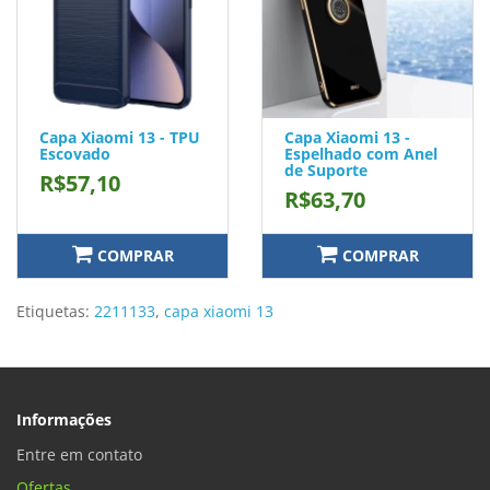
Capa Xiaomi 13 - TPU
Capa Xiaomi 13 -
Escovado
Espelhado com Anel
de Suporte
R$57,10
R$63,70
COMPRAR
COMPRAR
Etiquetas:
2211133
,
capa xiaomi 13
Informações
Entre em contato
Ofertas