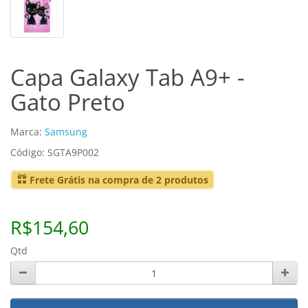
Capa Galaxy Tab A9+ -
Gato Preto
Marca:
Samsung
Código: SGTA9P002
Frete Grátis na compra de 2 produtos
R$154,60
Qtd