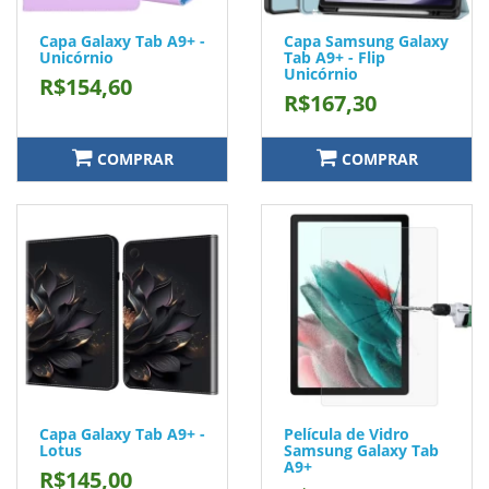
Capa Galaxy Tab A9+ -
Capa Samsung Galaxy
Unicórnio
Tab A9+ - Flip
Unicórnio
R$154,60
R$167,30
COMPRAR
COMPRAR
Capa Galaxy Tab A9+ -
Película de Vidro
Lotus
Samsung Galaxy Tab
A9+
R$145,00