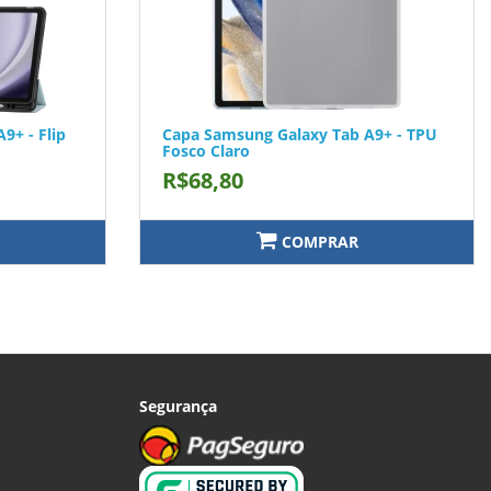
9+ - Flip
Capa Samsung Galaxy Tab A9+ - TPU
Fosco Claro
R$68,80
COMPRAR
Segurança