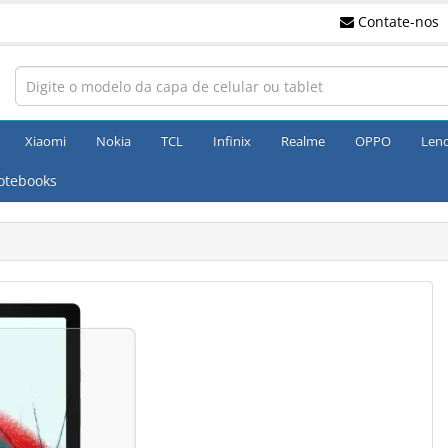
Contate-nos
Xiaomi
Nokia
TCL
Infinix
Realme
OPPO
Len
otebooks