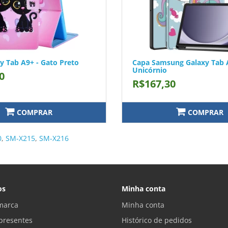
y Tab A9+ - Gato Preto
Capa Samsung Galaxy Tab A
Unicórnio
0
R$167,30
COMPRAR
COMPRAR
0
,
SM-X215
,
SM-X216
os
Minha conta
marca
Minha conta
presentes
Histórico de pedidos