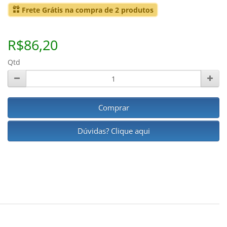
Frete Grátis na compra de 2 produtos
R$86,20
Qtd
Comprar
Dúvidas? Clique aqui