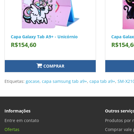
Capa Galaxy Tab A9+ - Unicórnio
Capa Galax
R$154,60
R$154,6
COMPRAR
Etiquetas:
gocase
,
capa samsung tab a9+
,
capa tab a9+
,
SM-X21
Informações
Outros serviç
Entre em contato
Produtos por 
Ofertas
Comprar vale 