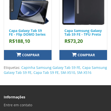
Capa Galaxy Tab S9
Capa Samsung Galaxy
FE - Flip DOMO Series
Tab S9 FE - TPU Preto
R$188,10
R$73,20
COMPRAR
COMPRAR
Etiquetas:
Capinha Samsung Galaxy Tab S9 FE
,
Capa Samsung
Galaxy Tab S9 FE
,
Capa Tab S9 FE
,
SM-X510
,
SM-X516
Informações
Entre em contato