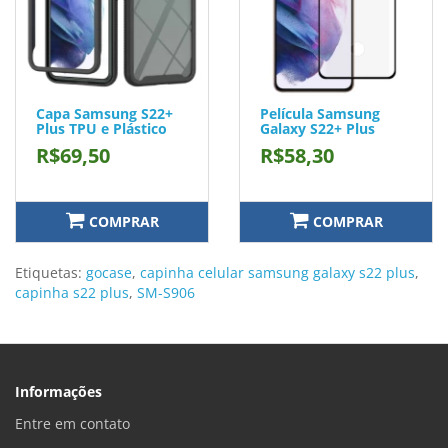
Capa Samsung S22+
Película Samsung
Plus TPU e Plástico
Galaxy S22+ Plus
R$69,50
R$58,30
COMPRAR
COMPRAR
Etiquetas:
gocase
,
capinha celular samsung galaxy s22 plus
,
capinha s22 plus
,
SM-S906
Informações
Entre em contato