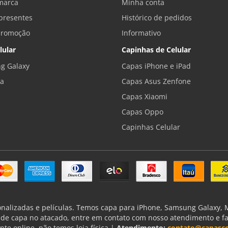
marca
Minha conta
presentes
Histórico de pedidos
promoção
Informativo
lular
Capinhas de Celular
g Galaxy
Capas iPhone e iPad
la
Capas Asus Zenfone
Capas Xiaomi
Capas Oppo
Capinhas Celular
onalizadas e películas. Temos capa para iPhone, Samsung Galaxy, Mo
de capa no atacado, entre em contato com nosso atendimento e f
nte online, não temos loja física |
Atendimento:
contato@capasce