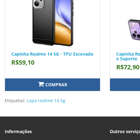
Capinha Realme 14 5G - TPU Escovado
Capinha Re
e Suporte
R$59,10
R$72,90
COMPRAR
Etiquetas:
capa realme 14 5g
Informações
Outros serviç