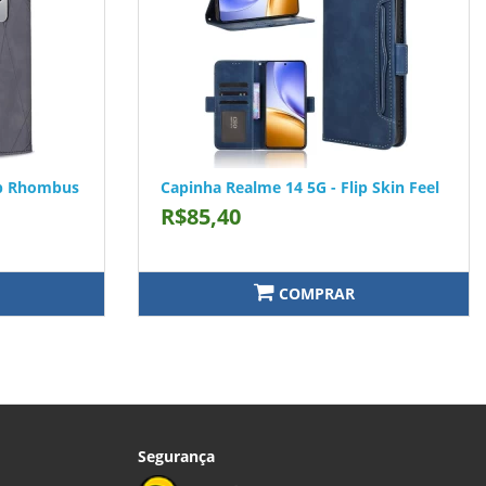
ip Rhombus
Capinha Realme 14 5G - Flip Skin Feel
R$85,40
COMPRAR
Segurança