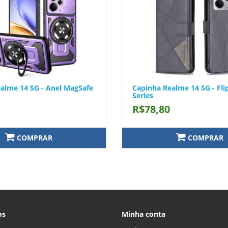
alme 14 5G - Anel MagSafe
Capinha Realme 14 5G - Fl
Series
R$78,80
COMPRAR
COMPRAR
os
Minha conta