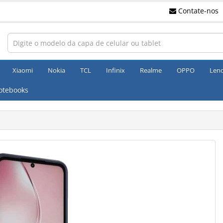
Contate-nos
Xiaomi
Nokia
TCL
Infinix
Realme
OPPO
Len
otebooks